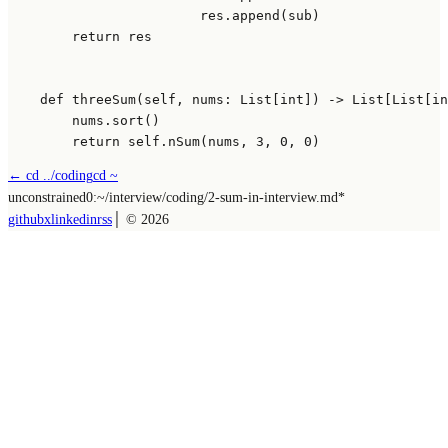
                        res.append(sub)

return
 res

def
threeSum
(
self, nums: 
List
[
int
]
) -> 
List
[
List
[
in
        nums.sort()

return
self
.nSum(nums, 
3
, 
0
, 
0
← cd ../
coding
cd ~
unconstrained
0:~/
interview/coding/2-sum-in-interview.md
*
github
x
linkedin
rss
│ ©
2026