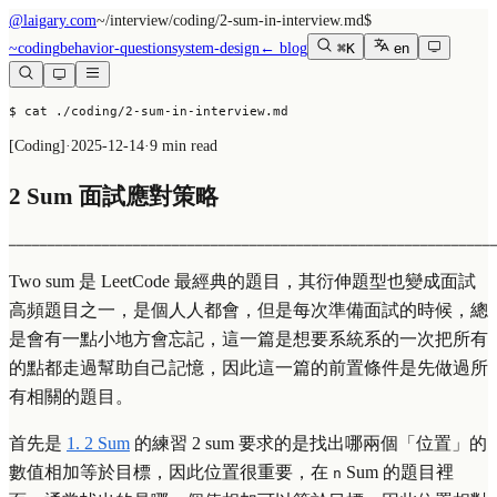
@laigary.com
~/
interview/coding/2-sum-in-interview.md
$
~
coding
behavior-question
system-design
← blog
⌘K
en
$ cat ./coding/2-sum-in-interview.md
[
Coding
]
·
2025-12-14
·
9 min read
2 Sum 面試應對策略
──────────────────────────────────────────────────────────────
Two sum 是 LeetCode 最經典的題目，其衍伸題型也變成面試
高頻題目之一，是個人人都會，但是每次準備面試的時候，總
是會有一點小地方會忘記，這一篇是想要系統系的一次把所有
的點都走過幫助自己記憶，因此這一篇的前置條件是先做過所
有相關的題目。
首先是
1. 2 Sum
的練習 2 sum 要求的是找出哪兩個「位置」的
數值相加等於目標，因此位置很重要，在
Sum 的題目裡
n