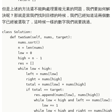
但是上述的方法還不能夠處理重複元素的問題，我們要如何解
決呢？那就是當我們找到目標的時候，我們已經知道這兩個數
字已經被選取了，這時候一樣的數字我們就要跳過。
class
Solution
:

def
twoSum
(
self, nums, target
):

        nums.sort()

        n = 
len
(nums)

        low = 
0
        high = n - 
1
        res = []

while
 low < high:

            left = nums[low]

            right = nums[high]

            total = nums[low] + nums[high]

if
 total == target:

                res.append(nums[low], nums[high])

while
 low < high 
and
 left == nums[low]:

                    low += 
1
while
 low < high 
and
 right == nums[high