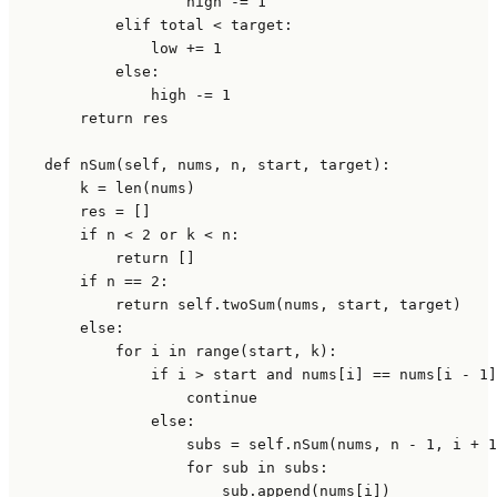
                    high -= 
1
elif
 total < target:

                low += 
1
else
:

                high -= 
1
return
 res

def
nSum
(
self, nums, n, start, target
):

        k = 
len
(nums)

        res = []

if
 n < 
2
or
 k < n:

return
 []

if
 n == 
2
:

return
self
.twoSum(nums, start, target)

else
:

for
 i 
in
range
(start, k):

if
 i > start 
and
 nums[i] == nums[i - 
1
]
continue
else
:

                    subs = 
self
.nSum(nums, n - 
1
, i + 
1
for
 sub 
in
 subs:

                        sub.append(nums[i])
