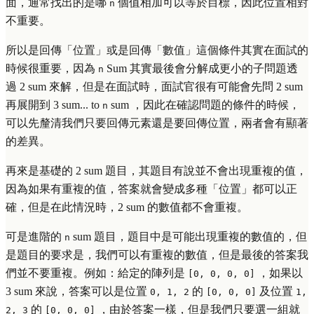
面，通常找出的是哪
個值相加可以等於目標，因此位置相對
n
不重要。
所以是回傳「位置」或是回傳「數值」這個條件其實在面試的
時候很重要，因為
Sum 其實最後會分解成更小的子問題透
n
過 2 sum 來解，但是在面試時，面試官很有可能會先問 2 sum
再展開到 3 sum... to
sum ，因此在確認問題的條件的時候，
n
可以先釐清我們只要回傳元素還是要回傳位置，兩者會有顯著
的差異。
再來是基礎的 2 sum 題目，其題目有說並不會出現重複的值，
因為如果有重複的值，答案就會變成多種「位置」都可以正
確，但是在此情況時，2 sum 的數值都不會重複。
可是進階的
sum 題目，題目中是可能出現重複的數值的，但
n
是題目的要求是，我們可以有重複的數值，但是最後的答案我
們並不要重複。例如：給定的陣列是
，如果以
[0, 0, 0, 0]
3 sum 來說，答案可以是位置
的
及位置
0, 1, 2
[0, 0, 0]
1,
的
，由於答案一樣，但是我們只要選一組就
2, 3
[0, 0, 0]