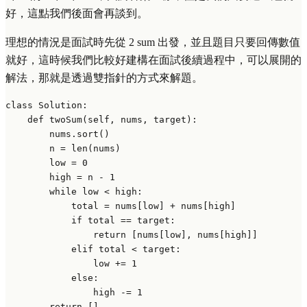
好，這點我們後面會再談到。
理想的情況是面試時先從 2 sum 出發，並且題目只要回傳數值
就好，這時候我們比較好建構在面試後續過程中，可以展開的
解法，那就是透過雙指針的方式來解題。
class
Solution
:

def
twoSum
(
self, nums, target
):

        nums.sort()

        n = 
len
(nums)

        low = 
0
        high = n - 
1
while
 low < high:

            total = nums[low] + nums[high]

if
 total == target:

return
 [nums[low], nums[high]]

elif
 total < target:

                low += 
1
else
:

                high -= 
1
return