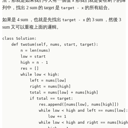
法，那就是如果我們今天有一個值
那我們就是要在剩下的陣
x
列中，找出 2 sum 的 target 是
的所有組合。
target - x
如果是 4 sum ，也就是先找出
的 3 sum ，然後 3
target - x
sum 又可以重複上面的邏輯。
class
Solution
:

def
twoSum
(
self, nums, start, target
):

        n = 
len
(nums)

        low = start

        high = n - 
1
        res = []

while
 low < high:

            left = nums[low]

            right = nums[high]

            total = nums[low] + nums[high]

if
 total == target:

                res.append([nums[low], nums[high]])

while
 low < high 
and
 left == nums[low]:

                    low += 
1
while
 low < high 
and
 right == nums[high