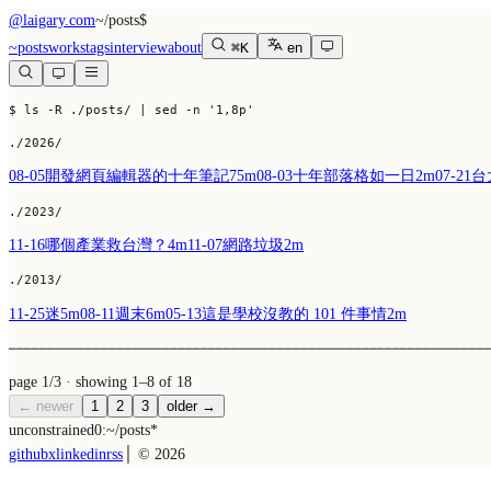
@laigary.com
~/
posts
$
~
posts
works
tags
interview
about
⌘K
en
$ ls -R ./posts/
 | sed -n '1,8p'
./
2026
/
08-05
開發網頁編輯器的十年筆記
75m
08-03
十年部落格如一日
2m
07-21
台
./
2023
/
11-16
哪個產業救台灣？
4m
11-07
網路垃圾
2m
./
2013
/
11-25
迷
5m
08-11
週末
6m
05-13
這是學校沒教的 101 件事情
2m
──────────────────────────────────────────────────────────────
page 1/3
· showing 1–8 of 18
← newer
1
2
3
older →
unconstrained
0:~/
posts
*
github
x
linkedin
rss
│ ©
2026