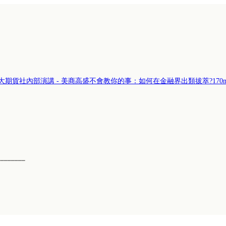
大期貨社內部演講 - 美商高盛不會教你的事：如何在金融界出類拔萃?
170
────────