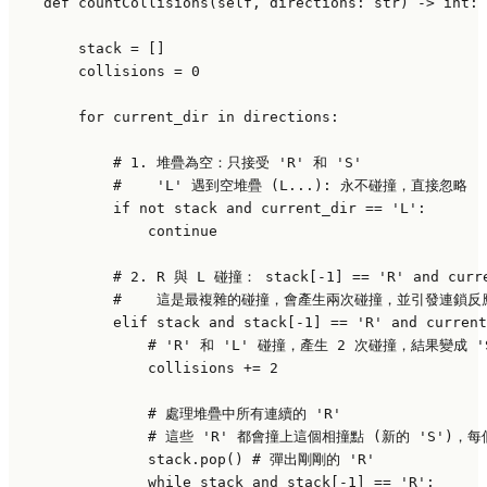
def
countCollisions
(
self, directions: 
str
) -> 
int
:

        stack = []

        collisions = 
0
for
 current_dir 
in
 directions:

# 1. 堆疊為空：只接受 'R' 和 'S'
#    'L' 遇到空堆疊 (L...): 永不碰撞，直接忽略
if
not
 stack 
and
 current_dir == 
'L'
:

continue
# 2. R 與 L 碰撞： stack[-1] == 'R' and curre
#    這是最複雜的碰撞，會產生兩次碰撞，並引發連鎖反
elif
 stack 
and
 stack[-
1
] == 
'R'
and
 current
# 'R' 和 'L' 碰撞，產生 2 次碰撞，結果變成 '
                collisions += 
2
# 處理堆疊中所有連續的 'R'
# 這些 'R' 都會撞上這個相撞點 (新的 'S')，
                stack.pop() 
# 彈出剛剛的 'R'
while
 stack 
and
 stack[-
1
] == 
'R'
:
