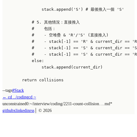
                stack.append(
'S'
) 
# 最後推入一個 'S'
# 5. 其他情況：直接推入
#    包括：
#    - 空堆疊 & 'R'/'S' (直接推入)
#    - stack[-1] == 'R' & current_dir == 
#    - stack[-1] == 'S' & current_dir == 
#    - stack[-1] == 'S' & current_dir ==
else
:

                stack.append(current_dir)

return
--tags
#
Stack
← cd ../
coding
cd ~
unconstrained
0:~/
interview/coding/2211-count-collision….md
*
github
x
linkedin
rss
│ ©
2026