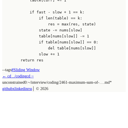
            table[curr] += 
1
if
 fast - slow + 
1
 == k:

if
len
(table) == k:

                    res = 
max
(res, state)

                state -= nums[slow]

                table[nums[slow]] -= 
1
if
 table[nums[slow]] == 
0
:

del
 table[nums[slow]]

                slow += 
1
return
--tags
#
Sliding Window
← cd ../
coding
cd ~
unconstrained
0:~/
interview/coding/2461-maximum-sum-of-….md
*
github
x
linkedin
rss
│ ©
2026