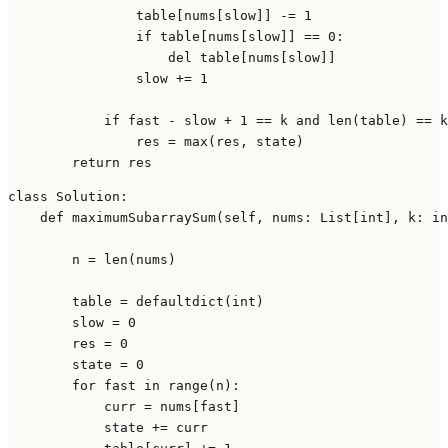
                table[nums[slow]] -= 
1
if
 table[nums[slow]] == 
0
:

del
 table[nums[slow]]

                slow += 
1
if
 fast - slow + 
1
 == k 
and
len
(table) == k
                res = 
max
(res, state)

return
class
Solution
:

def
maximumSubarraySum
(
self, nums: 
List
[
int
], k: 
in
        n = 
len
(nums)

        table = defaultdict(
int
)

        slow = 
0
        res = 
0
        state = 
0
for
 fast 
in
range
(n):

            curr = nums[fast]

            state += curr
