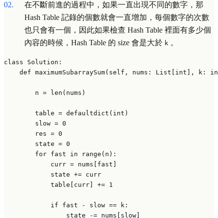
在不斷前進的過程中，如果一直出現不同的數字，那
Hash Table 記錄的個數就會一直增加，每個數字的次數
也只會有一個，因此如果檢查 Hash Table 裡面有多少個
內容的時候，Hash Table 的 size 會是大於
。
k
class
Solution
:

def
maximumSubarraySum
(
self, nums: 
List
[
int
], k: 
in
        n = 
len
(nums)

        table = defaultdict(
int
)

        slow = 
0
        res = 
0
        state = 
0
for
 fast 
in
range
(n):

            curr = nums[fast]

            state += curr

            table[curr] += 
1
if
 fast - slow == k:

                state -= nums[slow]
