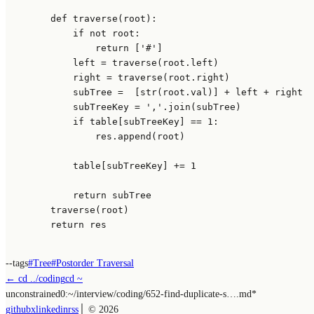
def
traverse
(
root
):

if
not
 root:

return
 [
'#'
]

            left = traverse(root.left)

            right = traverse(root.right)

            subTree =  [
str
(root.val)] + left + right

            subTreeKey = 
','
.join(subTree)

if
 table[subTreeKey] == 
1
:

                res.append(root)

            table[subTreeKey] += 
1
return
 subTree

        traverse(root)

return
 res

--tags
#
Tree
#
Postorder Traversal
← cd ../
coding
cd ~
unconstrained
0:~/
interview/coding/652-find-duplicate-s….md
*
github
x
linkedin
rss
│ ©
2026