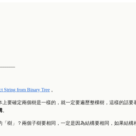
────────
ct String from Binary Tree
。
本上要確定兩個樹是一樣的，就一定要遍歷整棵樹，這樣的話要
構
。
的「樹」？兩個子樹要相同，一定是因為結構要相同，如果結構