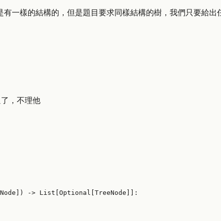
是有一樣的結構的，但是題目要求同樣結構的樹，我們只要給出
過了，不理他
Node]
) -> 
List
[
Optional
[TreeNode]]:
