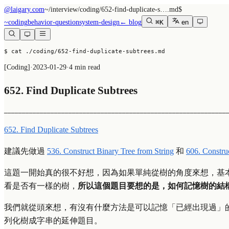
@laigary.com
~/
interview/coding/652-find-duplicate-s….md
$
~
coding
behavior-question
system-design
← blog
⌘K
en
$ cat ./coding/652-find-duplicate-subtrees.md
[
Coding
]
·
2023-01-29
·
4 min read
652. Find Duplicate Subtrees
──────────────────────────────────────────────────────────────
652. Find Duplicate Subtrees
建議先做過
536. Construct Binary Tree from String
和
606. Constru
這題一開始真的很不好想，因為如果單純從樹的角度來想，基
看是否有一樣的樹，
所以這個題目要想的是，如何記憶樹的結
我們就從頭來想，有沒有什麼方法是可以記憶「已經出現過」
列化樹成字串的延伸題目。