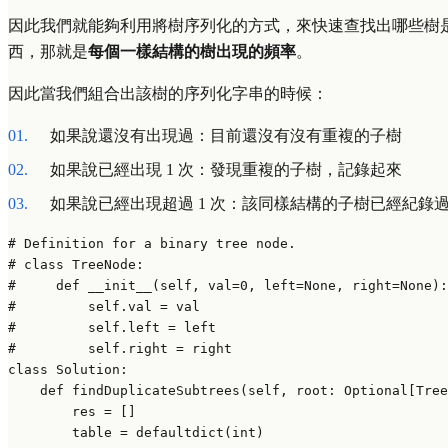
因此我們就能夠利用將樹序列化的方式，來快速查找出哪些樹
西，那就是
每個一樣結構的樹出現的頻率
。
因此當我們組合出該樹的序列化字串的時候：
如果說還沒有出現過：目前還沒有沒有重複的子樹
如果說已經出現 1 次：發現重複的子樹，記錄起來
如果說已經出現超過 1 次：該同樣結構的子樹已經紀錄
# Definition for a binary tree node.
# class TreeNode:
#     def __init__(self, val=0, left=None, right=None):
#         self.val = val
#         self.left = left
#         self.right = right
class
Solution
:

def
findDuplicateSubtrees
(
self, root: 
Optional
[Tree
        res = []

        table = defaultdict(
int
)
