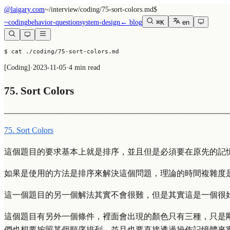
@laigary.com
~/
interview/coding/75-sort-colors.md
$
~
coding
behavior-question
system-design
← blog
⌘K
en
$ cat ./coding/75-sort-colors.md
[
Coding
]
·
2023-11-05
·
4 min read
75. Sort Colors
──────────────────────────────────────────────────────────────
75. Sort Colors
這個題目的要求基本上就是排序，並且但是必須要在原先的記
如果是使用的方法是排序來解決這個問題，理論的時間複雜度
這一個題目的另一個解法其實不會很難，但是其實這是一個很
這個題目有另外一個條件，裡面會出現的顏色只有三種，只是剛好
們也想要按照某個順序排列，並且也要直接透過操作記憶體來