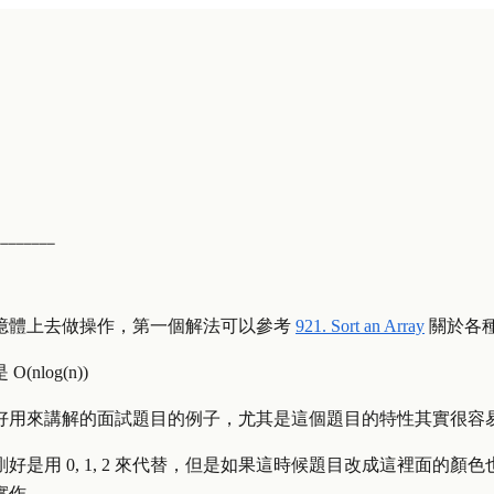
────────
憶體上去做操作，第一個解法可以參考
921. Sort an Array
關於各
是
O
(
n
l
o
g
(
n
)
)
好用來講解的面試題目的例子，尤其是這個題目的特性其實很容
是用 0, 1, 2 來代替，但是如果這時候題目改成這裡面的顏
實作。