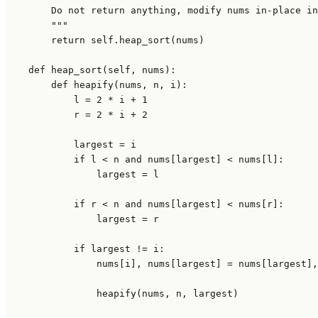
        Do not return anything, modify nums in-place in
        """
return
self
.heap_sort(nums)

def
heap_sort
(
self, nums
):

def
heapify
(
nums, n, i
): 

            l = 
2
 * i + 
1
            r = 
2
 * i + 
2
            largest = i

if
 l < n 
and
 nums[largest] < nums[l]: 

                largest = l 

if
 r < n 
and
 nums[largest] < nums[r]: 

                largest = r 

if
 largest != i: 

                nums[i], nums[largest] = nums[largest],
                heapify(nums, n, largest)
