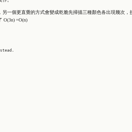
，另一個更直覺的方式會變成乾脆先掃描三種顏色各出現幾次，
了
O
(
3
n
)
=
O
(
n
)
stead.
