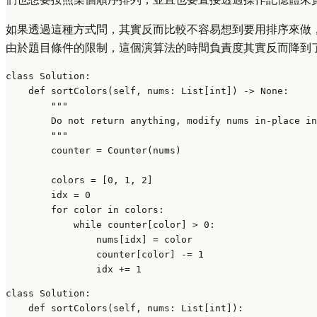
如果透過這種方式問，其實反而比較不容易想到要用排序來做
由於題目條件的限制，這個演算法的時間負責度其實反而降到
class
Solution
:

def
sortColors
(
self, nums: 
List
[
int
]
) -> 
None
:

"""

        Do not return anything, modify nums in-place in
        """
        counter = Counter(nums)

        colors = [
0
, 
1
, 
2
]

        idx = 
0
for
 color 
in
 colors:    

while
 counter[color] > 
0
:

                nums[idx] = color

                counter[color] -= 
1
                idx += 
1
class
Solution
:

def
sortColors
(
self, nums: 
List
[
int
]
):
