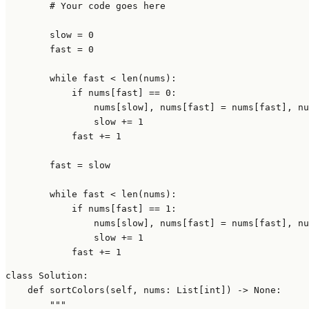
# Your code goes here
        slow = 
0
        fast = 
0
while
 fast < 
len
(nums):

if
 nums[fast] == 
0
:

                nums[slow], nums[fast] = nums[fast], nu
                slow += 
1
            fast += 
1
        fast = slow

while
 fast < 
len
(nums):

if
 nums[fast] == 
1
:

                nums[slow], nums[fast] = nums[fast], nu
                slow += 
1
            fast += 
1
class
Solution
:

def
sortColors
(
self, nums: 
List
[
int
]
) -> 
None
:

"""
