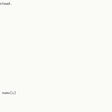
stead.

 nums[i]
