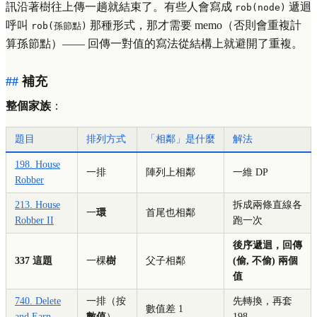
訊沿著樹往上傳一趟就結束了。有些人會寫成
遞迴
rob(node)
呼叫
那種形式，那才需要 memo（否則會重複計
rob(孫節點)
算孫節點）—— 回傳一對值的寫法從結構上就避開了重複。
補充
整個家族
：
題目
排列方式
「相鄰」是什麼
解法
198. House
一排
陣列上相鄰
一維 DP
Robber
213. House
拆成兩條直線各
一
環
首尾也相鄰
Robber II
跑一次
後序遞迴，回傳
337 這題
一棵
樹
父子相鄰
(偷, 不偷) 兩個
值
740. Delete
一排（按
先轉換，再套
數值差 1
and Earn
數值
）
198