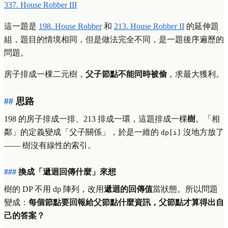
337. House Robber III
這一題是
198. House Robber
和
213. House Robber II
的延伸題
組，題目的情境相同，但是做法完全不同，是一題後序遍歷的
問題。
房子排成一棵二元樹，
父子節點不能同時被偷
，求最大獲利。
思路
198 的房子排成一排、213 排成一環，這題排成一棵
樹
。「相
鄰」的定義變成「父子關係」，於是一維的
沒地方放了
dp[i]
—— 樹沒有線性的索引。
換成「遞迴回傳什麼」來想
樹的 DP 不用 dp 陣列，改用
遞迴的回傳值
當狀態。所以問題
變成：
每個節點要回報給父節點什麼資訊，父節點才算得出自
己的答案？