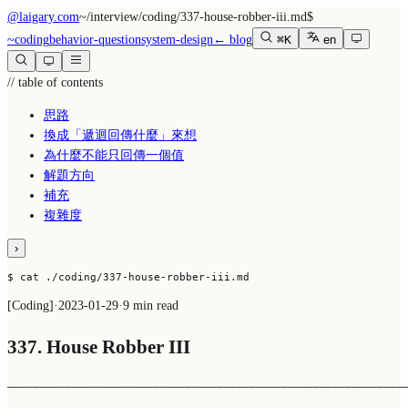
@laigary.com
~/
interview/coding/337-house-robber-iii.md
$
~
coding
behavior-question
system-design
← blog
⌘K
en
// table of contents
思路
換成「遞迴回傳什麼」來想
為什麼不能只回傳一個值
解題方向
補充
複雜度
›
$ cat ./coding/337-house-robber-iii.md
[
Coding
]
·
2023-01-29
·
9 min read
337. House Robber III
──────────────────────────────────────────────────────────────