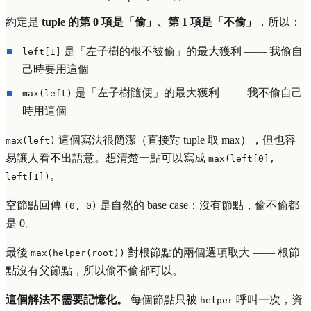
約定是
tuple 的第 0 項是「偷」、第 1 項是「不偷」
，所以：
是「左子樹的根不被偷」的最大獲利 —— 我偷自
left[1]
己時要用這個
是「左子樹隨便」的最大獲利 —— 我不偷自己
max(left)
時用這個
這個寫法很簡潔（直接對 tuple 取 max），但也容
max(left)
易讓人看不出語意。想清楚一點可以寫成
max(left[0],
。
left[1])
空節點回傳
是自然的 base case：沒有節點，偷不偷都
(0, 0)
是 0。
最後
對根節點的兩個選項取大 —— 根節
max(helper(root))
點沒有父節點，所以偷不偷都可以。
這個解法不需要記憶化。
每個節點只被
呼叫一次，資
helper