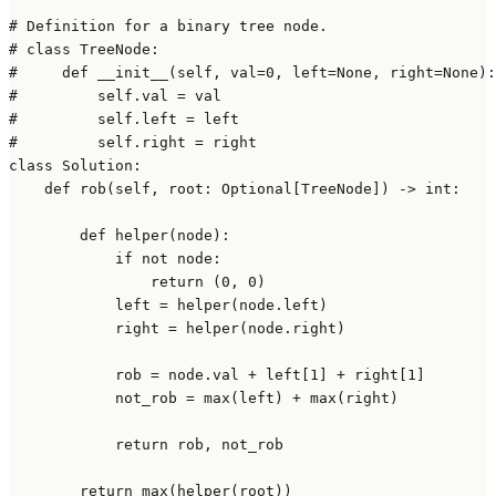
# Definition for a binary tree node.
# class TreeNode:
#     def __init__(self, val=0, left=None, right=None):
#         self.val = val
#         self.left = left
#         self.right = right
class
Solution
:

def
rob
(
self, root: 
Optional
[TreeNode]
) -> 
int
:

def
helper
(
node
):

if
not
 node:

return
 (
0
, 
0
)

            left = helper(node.left)

            right = helper(node.right)

            rob = node.val + left[
1
] + right[
1
]

            not_rob = 
max
(left) + 
max
(right)

return
 rob, not_rob

return
max