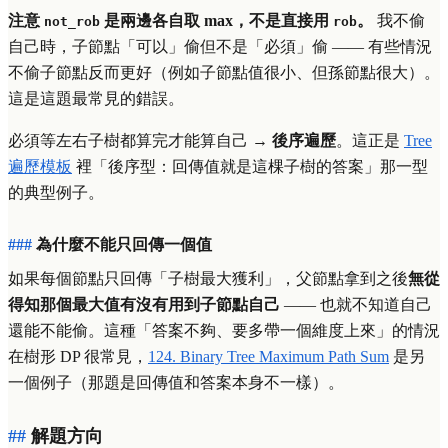
注意
是兩邊各自取 max，不是直接用
。
我不偷
not_rob
rob
自己時，子節點「可以」偷但不是「必須」偷 —— 有些情況
不偷子節點反而更好（例如子節點值很小、但孫節點很大）。
這是這題最常見的錯誤。
必須等左右子樹都算完才能算自己 →
後序遍歷
。這正是
Tree
遍歷模板
裡「後序型：回傳值就是這棵子樹的答案」那一型
的典型例子。
為什麼不能只回傳一個值
如果每個節點只回傳「子樹最大獲利」，父節點拿到之後
無從
得知那個最大值有沒有用到子節點自己
—— 也就不知道自己
還能不能偷。這種「答案不夠、要多帶一個維度上來」的情況
在樹形 DP 很常見，
124. Binary Tree Maximum Path Sum
是另
一個例子（那題是回傳值和答案本身不一樣）。
解題方向