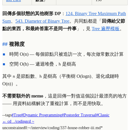
回傳多個狀態的其他樹形 DP
：
124. Binary Tree Maximum Path
Sum
、
543. Diameter of Binary Tree
。共同點都是「
回傳給父節
點的東西，和最終答案不是同一件事
」，見
Tree 遍歷模板
。
複雜度
時間
O
(
n
)
— 每個節點只被造訪一次，每次做常數次計算
空間
O
(
h
)
— 遞迴堆疊，
是樹高
h
其中
是節點數、
是樹高（平衡樹
O
(
log
n
)
、退化成鏈時
n
h
O
(
n
)
）。
不需要額外的 memo
，這是回傳一對值這個設計最漂亮的地方
—— 用資料結構解決了重複計算，而不是用快取。
--tags
#
Tree
#
Dynamic Programming
#
Postorder Traversal
#
Classic
← cd ../
coding
cd ~
unconstrained
0:~/
interview/coding/337-house-robber-iii.md
*