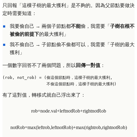
只回報「這棵子樹的最大獲利」是不夠的。因為父節點要做決
定時需要知道：
我要偷自己 → 兩個子節點都
不能
偷，我需要「
子樹在根不
被偷的前提下
的最大獲利」
我不偷自己 → 子節點偷不偷都可以，我需要「子樹的最大
獲利」
一個數字回答不了兩個問題，所以
回傳一對值
：
(rob, not_rob) = (偷這個節點時，這棵子樹的最大獲利,

有了這對值，轉移式就自己浮出來了：
r
o
b
=
n
o
d
e
.
v
a
l
+
l
e
f
t
n
o
t
R
o
b
+
r
i
g
h
t
n
o
t
R
o
b
n
o
t
R
o
b
=
max
(
l
e
f
t
r
o
b
,
l
e
f
t
n
o
t
R
o
b
)
+
max
(
r
i
g
h
t
r
o
b
,
r
i
g
h
t
n
o
t
R
o
b
)