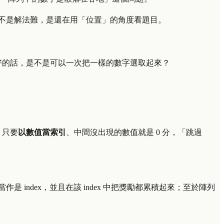
不是解法難，是還在用「位置」的角度看題目。
好的話，是不是可以一次把一樣的數字選取起來？
 只要
以數值當索引
、中間沒出現的數值就是 0 分，「跳過
 index，並且在該 index 中把獎勵都累積起來；至於陣列