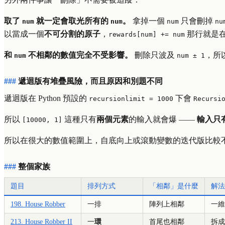
取了
就一定會取光所有的
。
拿掉一個
只會刪掉
num
num
num
nu
以當成一個
不可分割的原子
，
那行就是
rewards[num] += num
和
不相鄰的數值完全不受影響。
刪除只波及
，所
num
num ± 1
遞迴版有堆疊風險，而且原因和別題不同
遞迴版在 Python 預設的
下會
recursionlimit = 1000
Recursi
所以
這種只有
兩個元素
的輸入就會爆 ——
輸入只
[10000, 1]
所以在很大的數值範圍上，自底向上或滾動變數的迭代版比較
整個家族
題目
排列方式
「相鄰」是什麼
解法
198. House Robber
一排
陣列上相鄰
一維
213. House Robber II
一
環
首尾也相鄰
拆成