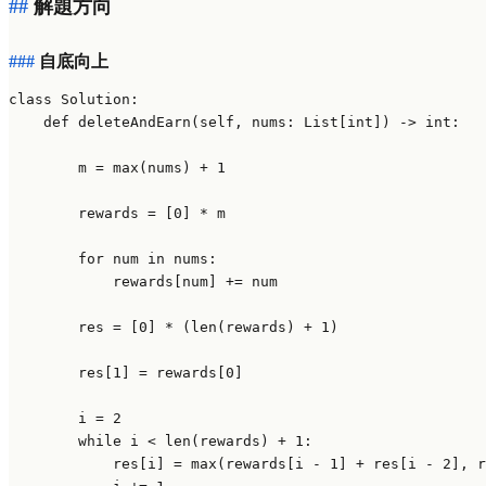
解題方向
自底向上
class
Solution
:

def
deleteAndEarn
(
self, nums: 
List
[
int
]
) -> 
int
:

        m = 
max
(nums) + 
1
        rewards = [
0
] * m

for
 num 
in
 nums:

            rewards[num] += num

        res = [
0
] * (
len
(rewards) + 
1
)

        res[
1
] = rewards[
0
]

        i = 
2
while
 i < 
len
(rewards) + 
1
:

            res[i] = 
max
(rewards[i - 
1
] + res[i - 
2
], r