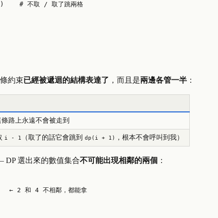
)    
# 不取 / 取了跳兩格
那條約束
已經被遞迴的結構表達了
，而且是
兩邊各管一半
：
條路上永遠不會被走到
取
（取了的話它會跳到
，根本不會呼叫到我）
i - 1
dp(i + 1)
DP 選出來的數值集合
不可能出現相鄰的兩個
：
    ← 2 和 4 不相鄰，都能拿
