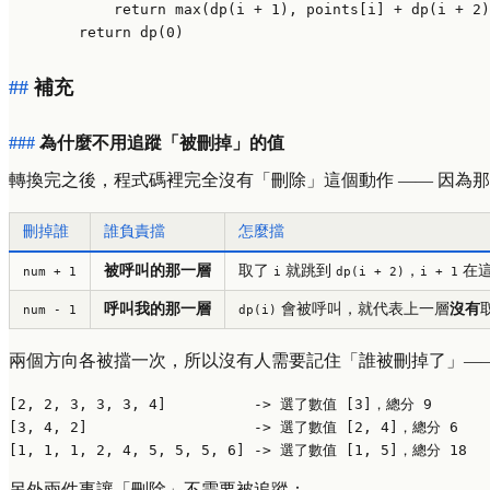
return
max
(dp(i + 
1
), points[i] + dp(i + 
2
)
return
 dp(
0
補充
為什麼不用追蹤「被刪掉」的值
轉換完之後，程式碼裡完全沒有「刪除」這個動作 —— 因為
刪掉誰
誰負責擋
怎麼擋
被呼叫的那一層
取了
就跳到
，
在這
num + 1
i
dp(i + 2)
i + 1
呼叫我的那一層
會被呼叫，就代表上一層
沒有
num - 1
dp(i)
兩個方向各被擋一次，所以沒有人需要記住「誰被刪掉了」—— 
[2, 2, 3, 3, 3, 4]          -> 選了數值 [3]，總分 9

[3, 4, 2]                   -> 選了數值 [2, 4]，總分 6  
另外兩件事讓「刪除」不需要被追蹤：