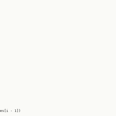
es[i - 
1
])
