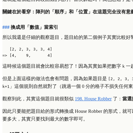
關鍵在於看穿：陣列的「順序」和「位置」在這題完全沒有意
換成用「數值」當索引
所以我還是仔細的觀察題目，題目給的第二個例子其實比較好
   [2, 2, 3, 3, 3, 4]

這時候這個題目就會比較容易想了！因為其實如果把數字
一
k
但是上面這樣的做法也會有問題，因為如果題目是
[2, 2, 3, 
」這個規則自然就對了（跳過一個 0 分的格子不損失任何
k+1
觀察到此，其實這個題目就很類似
198. House Robber
了：
當選
因此只要能把題目給的形式轉換成 House Robber 的形式
要多大，其實只要找到最大的數字即可。