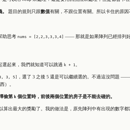
義。
題目的規則只跟
數值
有關，不跟位置有關。所以卡住的原因
幫助思考
—— 那就是如果陣列已經排列
nums = [2,2,3,3,3,4]
起選起來，我們就知道可以跳過
。
k + 1
，選了 3 之後 5 還是可以繼續選的。不過這沒問題 ——
3, 3, 5]
東西）。
擇偷第
個位置時，前後兩個位置的房子是不能去碰的。
k
，就可以算出最大的獎勵了。我的做法是，原先陣列中有出現的數字都當作是