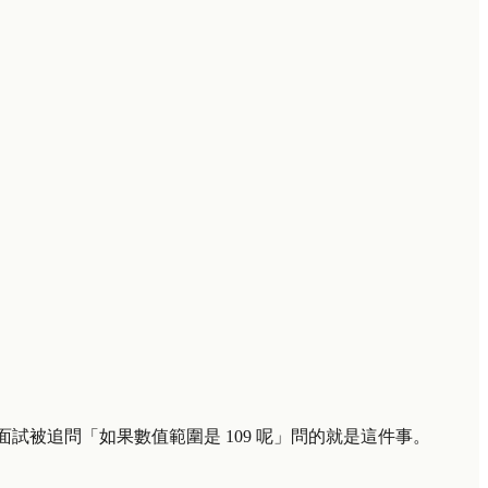
。
 面試被追問「如果數值範圍是
10
9
呢」問的就是這件事。