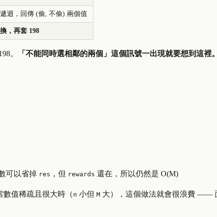
遞迴，回傳 (偷, 不偷) 兩個值
換，再套 198
98。
「不能同時選相鄰的兩個」這個訊號一出現就要想到這裡
數可以省掉
，但
還在，所以仍然是
O
(
M
)
res
rewards
當數值稀疏且很大時（
小但
大），這個做法就會很浪費 ——
n
M