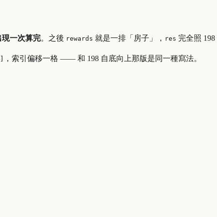
出現一次算完
。之後
就是一排「房子」，
完全照 19
rewards
res
，索引偏移一格 —— 和 198 自底向上那版是同一種寫法。
]