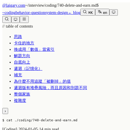
@laigary.com
~/
interview/coding/740-delete-and-earn.md
$
~
coding
behavior-question
system-design
← blog
⌘K
en
// table of contents
思路
卡住的地方
換成用「數值」當索引
解題方向
自底向上
遞迴（記憶化）
補充
為什麼不用追蹤「被刪掉」的值
遞迴版有堆疊風險，而且原因和別題不同
整個家族
複雜度
›
$ cat ./coding/740-delete-and-earn.md
[
Coding
]
·
2024-01-05
·
14 min read