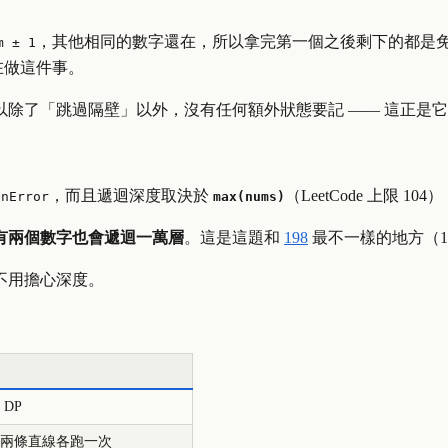
，其他相同的數字還在，所以拿完第一個之後剩下的都是免
m ± 1
在做這件事。
以除了「跳過隔壁」以外，沒有任何額外狀態要記 —— 這正是它能
，而且遞迴深度取決於
（LeetCode 上限
10
4
）
onError
max(nums)
有兩個數字也會遞迴一萬層
。這是這題和
198
最不一樣的地方（1
不用擔心深度。
 DP
兩條直線各跑一次