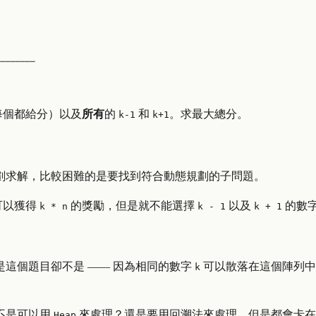
────────
每個都給分）以及
所有
的
和
。求最大總分。
k-1
k+1
劃求解，比較困難的是要找到符合動態規劃的子問題。
可以獲得
的獎勵，但是就不能選擇
以及
的數
k * n
k - 1
k + 1
這個題目卻不是 —— 因為相同的數字
可以散落在這個陣列中
k
不是可以用
來處理？還是要用回溯法來處理，但是都會卡在
Heap