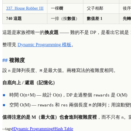
337. House Robber III
一棵
樹
父子相鄰
後序
740 這題
一排（按
數值
）
數值差 1
先轉
這題是家族裡唯一的
換皮題
—— 難的不是 DP，是看出它就是 1
整理見
Dynamic Programming 模板
。
複雜度
設
是陣列長度、
是最大值。兩種寫法的複雜度相同。
n
M
自底向上 / 遞迴（記憶化）
時間
O
(
n
+
M
)
— 統計
O
(
n
)
，DP 走過整個
是
O
(
M
)
rewards
空間
O
(
M
)
—
和
兩個長度
的陣列；用滾動變
rewards
res
M
值得注意的是
M
（最大值）也會進到複雜度裡
，而不只有
。
n
--tags
#
Dynamic Programming
#
Hash Table