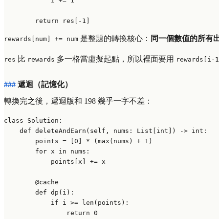
            i += 
1
return
 res[-
1
是整題的轉換核心：
同一個數值的所有
rewards[num] += num
比
多一格當虛擬起點，所以裡面要用
res
rewards
rewards[i-1
遞迴（記憶化）
轉換完之後，遞迴版和 198 幾乎一字不差：
class
Solution
:

def
deleteAndEarn
(
self, nums: 
List
[
int
]
) -> 
int
:

        points = [
0
] * (
max
(nums) + 
1
)

for
 x 
in
 nums:

            points[x] += x

        @cache
def
dp
(
i
):

if
 i >= 
len
(points):

return
0